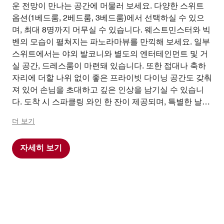
운 전망이 만나는 공간에 머물러 보세요. 다양한 스위트
옵션(1베드룸, 2베드룸, 3베드룸)에서 선택하실 수 있으
며, 최대 8명까지 머무실 수 있습니다. 웨스트민스터와 빅
벤의 모습이 펼쳐지는 파노라마뷰를 만끽해 보세요. 일부
스위트에서는 야외 발코니와 별도의 엔터테인먼트 및 거
실 공간, 드레스룸이 마련돼 있습니다. 또한 접대나 축하
자리에 더할 나위 없이 좋은 프라이빗 다이닝 공간도 갖춰
져 있어 손님을 초대하고 깊은 인상을 남기실 수 있습니
다. 도착 시 스파클링 와인 한 잔이 제공되며, 특별한 날이
나 축하할 일로 머무실 경우 그에 맞는 맞춤형 투숙 경험
더 보기
을 선사해 드립니다. 호텔 내 정치 서적의 역사적 보물창
고인 더 라이브러리(The Library)에서 일품요리 조식으로
자세히 보기
하루를 시작해 보세요. 스위트 투숙객은 하루 종일 무료
다과를 제공하는 M 클럽 라운지를 비롯해, 최신식 체련장
과 런던 최대 규모의 실내 수영장을 갖춘 더 클럽 앳 카운
티 홀(The Club at County Hall) 피트니스 센터를 자유롭
게 이용하실 수 있습니다. 비교할 수 없는 최고의 전망과
완벽한 환대를 선사하는 런던 메리어트 호텔 카운티 홀 스
위트는 흥미진진한 가족 여행에도, 로맨틱한 커플 휴가에