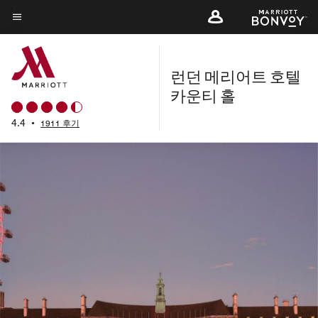
Skip
to
메뉴 텍스트
main
content
런던 메리어트 호텔
카운티 홀
4.4
•
1911 후기