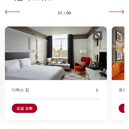
01
/
09
 아이콘
확장 아이콘
디럭스 킹
로프트
요금 조회
요