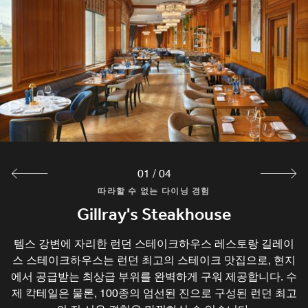
01
/
04
따라할 수 없는 다이닝 경험
따라할 수 없는 다이닝 경험
따라할 수 없는 다이닝 경험
따라할 수 없는 다이닝 경험
The Library Afternoon Tea
Breakfast at Gillray's
Gillray's Steakhouse
Gillray's Bar
비건 옵션을 포함한 수상 경력의 런던 애프터눈 티를 선보이
Gillray's Bar is one of the best gin bars in London, famous
템스 강변에 자리한 런던 스테이크하우스 레스토랑 길레이
근사한 전망과 함께하는 아침 식사. 런던 사우스 뱅크 레스
토랑, 브렉퍼스트 앳 길레이스에서 템스강 위로 비치는 아침
for its extensive selection of 100+ gins. It is open late and
스 스테이크하우스는 런던 최고의 스테이크 맛집으로, 현지
는 웨스트민스터 라운지, 더 라이브러리에서 여유로운 휴식
에서 공급받는 최상급 부위를 완벽하게 구워 제공합니다. 수
을 만끽하세요. 템스강을 따라 펼쳐지는 우아한 다이닝과 함
햇살을 만끽하며 하루를 일찍 시작해 보세요. 빠르게 즐길
serves classic and contemporary cocktails and a wide
제 칵테일은 물론, 100종의 엄선된 진으로 구성된 런던 최고
수 있는 조식 미팅은 물론, 런던 최고의 전망과 함께하는 여
께, 빅벤과 국회의사당 전망을 감상하실 수 있습니다.
selection of beers, wines, and spirits.