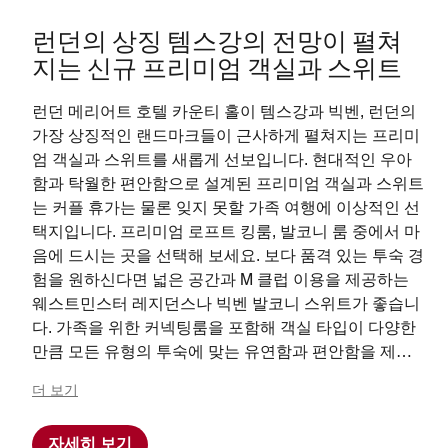
런던의 상징 템스강의 전망이 펼쳐
지는 신규 프리미엄 객실과 스위트
런던 메리어트 호텔 카운티 홀이 템스강과 빅벤, 런던의
가장 상징적인 랜드마크들이 근사하게 펼쳐지는 프리미
엄 객실과 스위트를 새롭게 선보입니다. 현대적인 우아
함과 탁월한 편안함으로 설계된 프리미엄 객실과 스위트
는 커플 휴가는 물론 잊지 못할 가족 여행에 이상적인 선
택지입니다. 프리미엄 로프트 킹룸, 발코니 룸 중에서 마
음에 드시는 곳을 선택해 보세요. 보다 품격 있는 투숙 경
험을 원하신다면 넓은 공간과 M 클럽 이용을 제공하는
웨스트민스터 레지던스나 빅벤 발코니 스위트가 좋습니
다. 가족을 위한 커넥팅룸을 포함해 객실 타입이 다양한
만큼 모든 유형의 투숙에 맞는 유연함과 편안함을 제공
합니다. 최고급 어메니티부터 세련된 인테리어와 런던
더 보기
최고 명소들이 모여 있는 중심부 위치까지, 새롭게 선보
이는 프리미엄 객실과 스위트에서 그 어디에도 없는 잊
자세히 보기
지 못할 여정을 경험해 보세요.