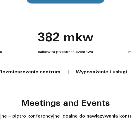
382 mkw
ne
całkowita przestrzeń eventowa
m
Rozmieszczenie centrum
|
Wyposażenie i usługi
Meetings and Events
ne – piętro konferencyjne idealne do nawiązywania kont