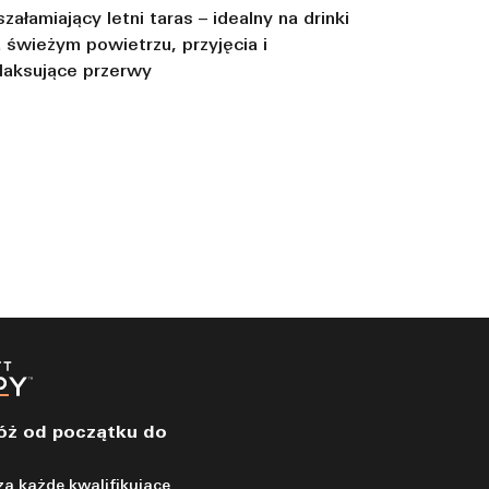
załamiający letni taras – idealny na drinki
 świeżym powietrzu, przyjęcia i
laksujące przerwy
óż od początku do
a każde kwalifikujące