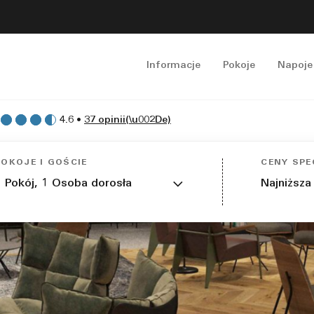
Informacje
Pokoje
Napoje 
4.6
•
37 opinii(\u002De)
POKOJE I GOŚCIE
CENY SPE
1
Pokój,
1
Osoba dorosła
Najniższa