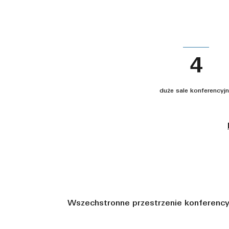
4
duże sale konferencyj
Wszechstronne przestrzenie konferencyj