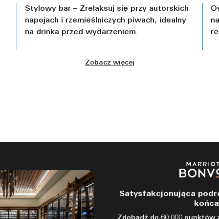
Stylowy bar – Zrelaksuj się przy autorskich
Os
napojach i rzemieślniczych piwach, idealny
na
na drinka przed wydarzeniem.
re
Zobacz więcej
Satysfakcjonująca podr
końca
Zdobądź do 60 000 punktów z