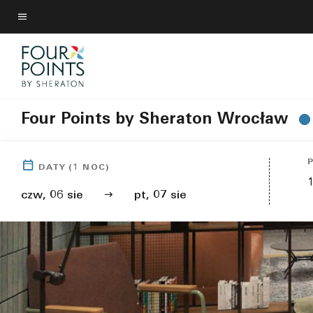
Skip
to
Tekst menu
main
content
Four Points by Sheraton Wrocław
DATY
(
1
NOC)
czw, 06 sie
pt, 07 sie