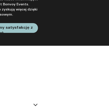
tt Bonvoy Events.
 zyskują więcej dzięki
usowym.
my satysfakcję z
eń