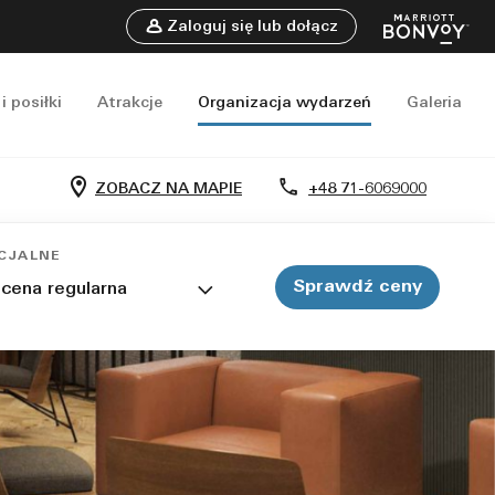
Zaloguj się lub dołącz
i posiłki
Atrakcje
Organizacja wydarzeń
Galeria
ZOBACZ NA MAPIE
+48 71-6069000
CJALNE
Sprawdź ceny
 cena regularna