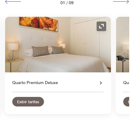
01
/
09
e de expansão
Ícone de expa
Quarto Premium Deluxe
Quar
Exibir tarifas
Exi