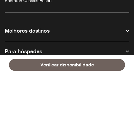
Sheraton Cascais Resort
Melhores destinos
Para hóspedes
Verificar disponibilidade
Nossa empresa
Facebook
Instagram
Twitter
Linkedin
Youtube
Siga-nos
Português
© 1996 - 2026 Marriott International, Inc. Todos os direitos reservados.