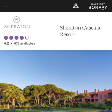
Skip
to
Texto do menu
main
content
Sheraton Cascais
Resort
4.2
•
573 avaliações