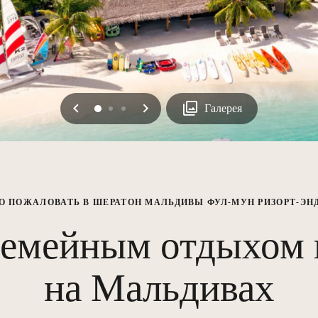
Предыдущая
Следующая
0
1
2
Галерея
О ПОЖАЛОВАТЬ В ШЕРАТОН МАЛЬДИВЫ ФУЛ-МУН РИЗОРТ-ЭН
емейным отдыхом в
на Мальдивах