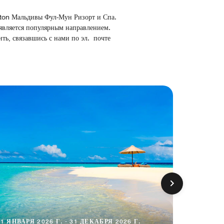
ton Мальдивы Фул-Мун Ризорт и Спа.
 является популярным направлением.
ть, связавшись с нами по эл. почте
1 ЯНВАРЯ 2026 Г. - 31 ДЕКАБРЯ 2026 Г.
1 ЯНВАРЯ