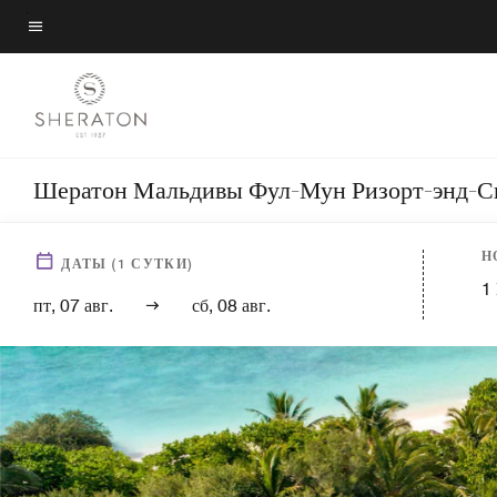
Skip
to
Текст меню
main
content
Шератон Мальдивы Фул-Мун Ризорт-энд-С
Н
ДАТЫ
(
1
СУТКИ)
1
пт, 07 авг.
сб, 08 авг.