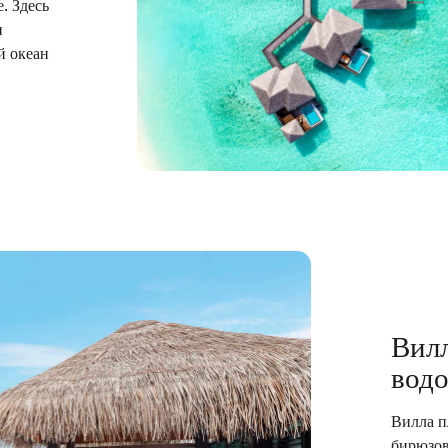
. Здесь
н
й океан
Вилл
вод
Вилла п
бирюзов