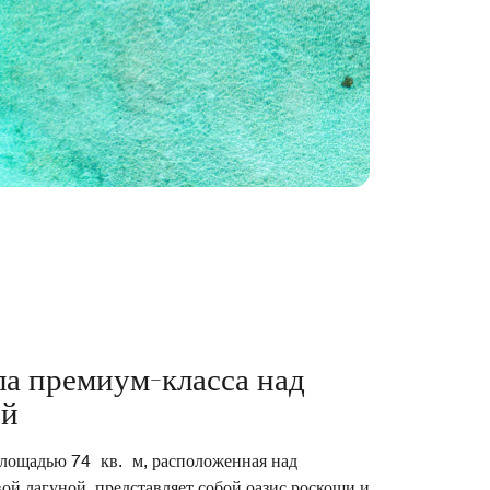
а премиум-класса над
ой
лощадью 74 кв. м, расположенная над
ой лагуной, представляет собой оазис роскоши и