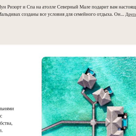
 Ризорт и Спа на атолле Северный Мале подарит вам настоящи
альдивах созданы все условия для семейного отдыха. Он
...
Друг
льнями
с
бства,
л.