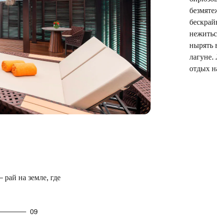
безмяте
бескрай
нежитьс
нырять 
лагуне.
отдых н
рай на земле, где
09