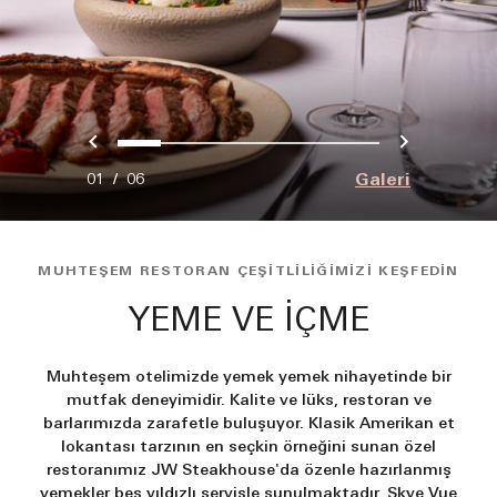
Önceki
Sonraki
0
1
2
3
4
5
Galeri
01
/
06
MUHTEŞEM RESTORAN ÇEŞITLILIĞIMIZI KEŞFEDIN
YEME VE İÇME
Muhteşem otelimizde yemek yemek nihayetinde bir
mutfak deneyimidir. Kalite ve lüks, restoran ve
barlarımızda zarafetle buluşuyor. Klasik Amerikan et
lokantası tarzının en seçkin örneğini sunan özel
restoranımız JW Steakhouse'da özenle hazırlanmış
yemekler beş yıldızlı servisle sunulmaktadır. Skye Vue