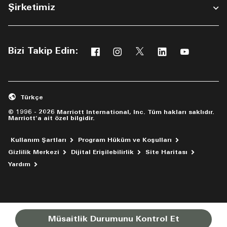
Şirketimiz
Bizi Takip Edin:
Facebook
Instagram
Twitter
Linkedin
Youtube
Yeni bir pencerede açılır
Yeni bir pencerede açılır
Yeni bir pencerede açıl
Yeni bir pencered
Yeni bir pe
Türkçe
© 1996 - 2026 Marriott International, Inc. Tüm hakları saklıdır.
Marriott'a ait özel bilgidir.
Kullanım Şartları
Program Hüküm ve Koşulları
Gizlilik Merkezi
Dijital Erişilebilirlik
Site Haritası
Yeni bir pencerede açılır
Yardım
Müsaitlik Durumunu Kontrol Et