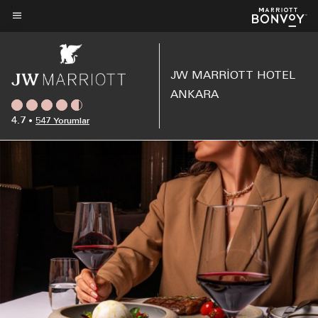
Skip
to
Menü metni
main
content
JW MARRIOTT HOTEL
ANKARA
4.7
•
547 Yorumlar