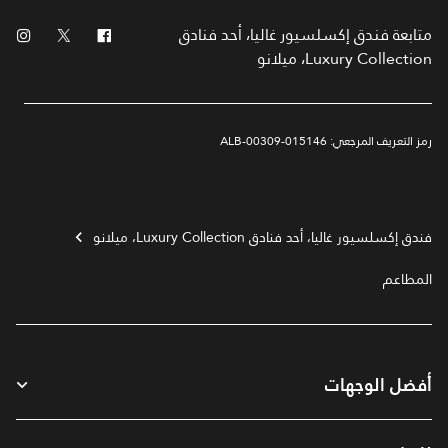
فيس بوك
تويتر
انس
متابعة
فندق إكسلسيور غاليا، أحد فنادق
Luxury Collection، ميلانو
رمز التعريف المرجعي:
015146-ALB-00309
فندق إكسلسيور غاليا، أحد فنادق Luxury Collection، ميلانو
المطاعم
أفضل الوجهات