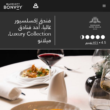
Skip
to
نص القائمة
main
فندق إكسلسيور
content
غاليا، أحد فنادق
Luxury Collection،
ميلانو
4.5
•
971 تقييم