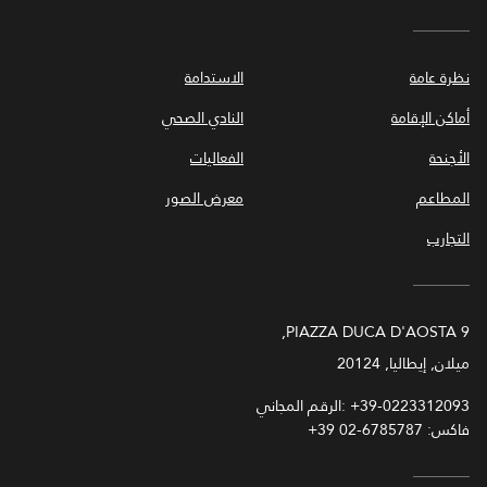
نظرة عامة
الاستدامة
أماكن الإقامة
النادي الصحي
الأجنحة
الفعاليات
المطاعم
معرض الصور
التجارب
PIAZZA DUCA D'AOSTA 9,
ميلان, إيطاليا, 20124
+39-0223312093
الرقم المجاني:
فاكس:
+39 02-6785787