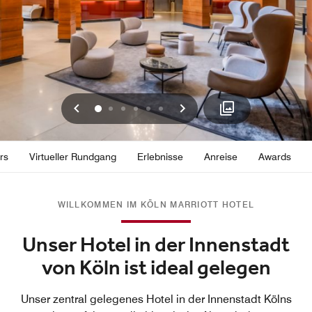
Vorherige
Weiter
0
1
2
3
4
5
rs
Virtueller Rundgang
Erlebnisse
Anreise
Awards
WILLKOMMEN IM KÖLN MARRIOTT HOTEL
Unser Hotel in der Innenstadt
von Köln ist ideal gelegen
Unser zentral gelegenes Hotel in der Innenstadt Kölns