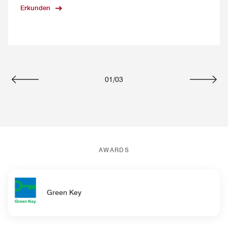
Erkunden
01
/
03
Vorherige
Weiter
AWARDS
Green Key