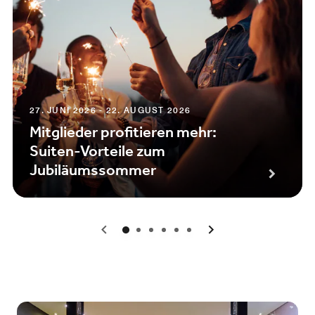
27. JUNI 2026 - 22. AUGUST 2026
Mitglieder profitieren mehr:
Suiten‑Vorteile zum
Jubiläumssommer
0
1
2
3
4
5