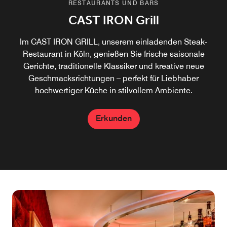
RESTAURANTS UND BARS
RESTAURANTS UND BARS
Plüsch Bar & Lounge
CAST IRON Grill
Entspannen Sie in der Plüsch Bar & Lounge, der stilvollen
Im CAST IRON GRILL, unserem einladenden Steak-
Whiskey-Bar in Köln. Genießen Sie seltene Whiskeys,
Restaurant in Köln, genießen Sie frische saisonale
Bourbons und kreative Cocktails – ein Treffpunkt für
Gerichte, traditionelle Klassiker und kreative neue
Hotelgäste und Einheimische in elegantem Ambiente.
Geschmacksrichtungen – perfekt für Liebhaber
hochwertiger Küche in stilvollem Ambiente.
Erkunden
Erkunden