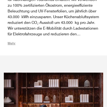
zu 100% zertifizierten Ökostrom, energieeffiziente
Beleuchtung und UV-Fensterfolien, um jährlich über
43.000 kWh einzusparen. Unser Küchenabluftsystem
reduziert den CO₂-Ausstoß um 43.000 kg pro Jahr.
Wir unterstützen die E-Mobilität durch Ladestationen
für Elektrofahrzeuge und reduzieren den
Wasserverbrauch durch wassersparende Perlatoren
Mehr
um mehr als 800.000 Liter pro Jahr. Plastikmüll wird
durch nachfüllbare Spender und FSC-zertifizierte
Materialien minimiert. Wir befolgen strenge Praktiken
zur Mülltrennung und zum Umgang mit
Lebensmitteln.