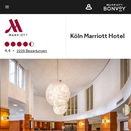
Skip
to
Menütext
main
content
Köln Marriott Hotel
4.4
•
2229 Bewertungen