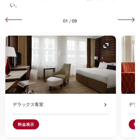
い。
01
/
09
コンの拡大
アイコンの拡
デラックス客室
デラ
料金表示
料