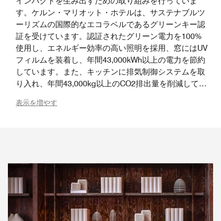
インパクトを生み出すための取り組みを行っていま
す。ケルン・マリオット・ホテルは、サステナブルツ
ーリズムの国際的なエコラベルであるグリーンキー認
証を受けています。認証されたグリーン電力を100%
使用し、エネルギー効率の高い照明を採用、窓にはUV
フィルムを装着し、年間43,000kWh以上の電力を節約
しています。また、キッチンに排気制御システムを取
り入れ、年間43,000kg以上のCO2排出量を削減してい
ます。さらに、EV車の充電ステーション設置によりe
表示を増やす
モビリティをサポートし、エアレーターの使用により
年間800,000リットル以上の水を節約しています。詰
め替え可能なディスペンサーとFSC認証素材を使用し
てプラスチック廃棄物を削減しており、廃棄物の分別
と食品管理も徹底して行っています。