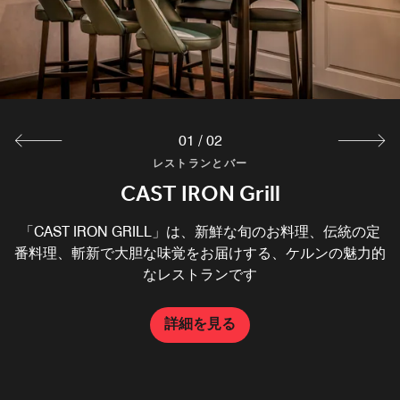
01
/
02
レストランとバー
レストランとバー
Plüsch Bar & Lounge
CAST IRON Grill
希少なウイスキー、バーボン、カクテルで知られるケルン
「CAST IRON GRILL」は、新鮮な旬のお料理、伝統の定
番料理、斬新で大胆な味覚をお届けする、ケルンの魅力的
のバー「Plüsch Bar & Lounge」でゆっくりとおくつろぎ
ください。ホテルにご宿泊のお客様も地元の方も歓迎いた
なレストランです
します。
詳細を見る
詳細を見る