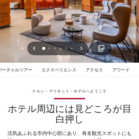
戻る
次へ
0
1
2
3
4
5
バーチャルツアー
エクスペリエンス
アクセス
アワード
ケルン・マリオット・ホテルへようこそ
ホテル周辺には見どころが目
白押し
活気あふれる市内中心部にあり、有名観光スポットにも