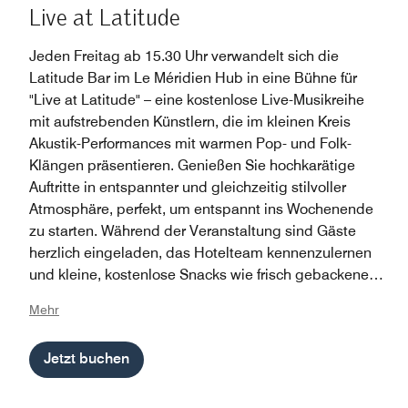
Live at Latitude
Jeden Freitag ab 15.30 Uhr verwandelt sich die
Latitude Bar im Le Méridien Hub in eine Bühne für
"Live at Latitude" – eine kostenlose Live-Musikreihe
mit aufstrebenden Künstlern, die im kleinen Kreis
Akustik-Performances mit warmen Pop- und Folk-
Klängen präsentieren. Genießen Sie hochkarätige
Auftritte in entspannter und gleichzeitig stilvoller
Atmosphäre, perfekt, um entspannt ins Wochenende
zu starten. Während der Veranstaltung sind Gäste
herzlich eingeladen, das Hotelteam kennenzulernen
und kleine, kostenlose Snacks wie frisch gebackene
Waffeln sowie Sekt, Saft und erfrischende Schorlen zu
Mehr
genießen. Erleben Sie Live-Musik bei guter Stimmung
und knüpfen Sie neue Kontakte.
Jetzt buchen