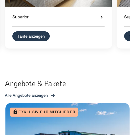
Superior
Super
Tarife anzeigen
Tar
Angebote & Pakete
Alle Angebote anzeigen
EXKLUSIV FÜR MITGLIEDER