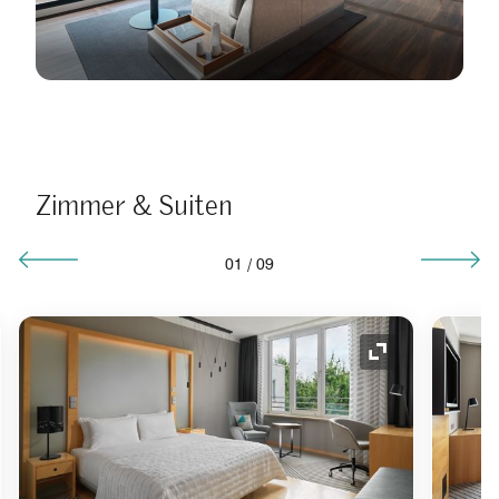
Zimmer & Suiten
01
/
09
ol "Ausklappen"
Symbol "Auskl