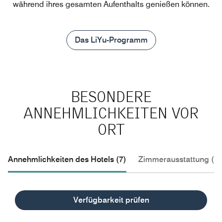
während ihres gesamten Aufenthalts genießen können.
Das LiYu-Programm
BESONDERE
ANNEHMLICHKEITEN VOR
ORT
Annehmlichkeiten des Hotels (7)
Zimmerausstattung (2)
Extras des Hauses vor Ort
Verfügbarkeit prüfen
Annehmlichkeiten inklusive
(
2
)