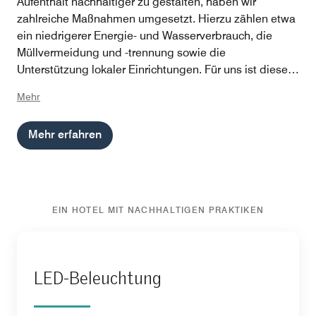
Aufenthalt nachhaltiger zu gestalten, haben wir
zahlreiche Maßnahmen umgesetzt. Hierzu zählen etwa
ein niedrigerer Energie- und Wasserverbrauch, die
Müllvermeidung und -trennung sowie die
Unterstützung lokaler Einrichtungen. Für uns ist diese
Auszeichnung jedoch nicht nur eine Bestätigung
Mehr
unserer Bemühungen, sondern vor allem Ansporn: Sie
bewegt uns, weiterhin nach innovativen Wegen zu
Mehr erfahren
suchen, um den ökologischen Fußabdruck unseres
Hotels zu senken und unseren Gästen ein
unvergessliches Erlebnis zu bieten.
EIN HOTEL MIT NACHHALTIGEN PRAKTIKEN
LED-Beleuchtung