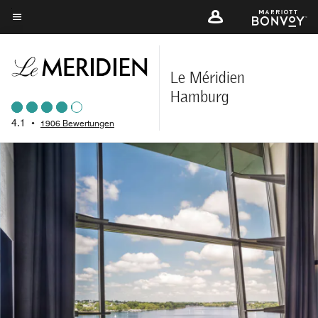
Skip
to
Menütext
main
content
Le Méridien
Hamburg
4.1
•
1906 Bewertungen