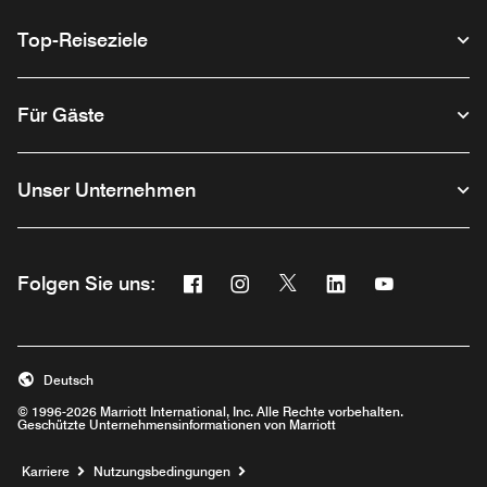
Top-Reiseziele
Für Gäste
Unser Unternehmen
Facebook
Instagram
Twitter
Linkedin
Youtube
Folgen Sie uns:
Opens a new window
Opens a new window
Opens a new window
Opens a new wind
Opens a new
Deutsch
© 1996-2026 Marriott International, Inc. Alle Rechte vorbehalten.
Geschützte Unternehmensinformationen von Marriott
Opens a new window
Karriere
Nutzungsbedingungen