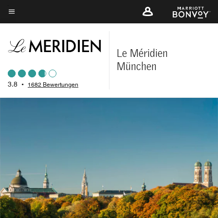
Skip
to
Menütext
main
content
Le Méridien
München
3.8
•
1682 Bewertungen