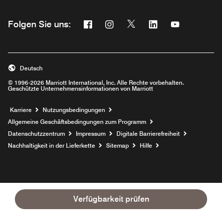
Facebook
Instagram
Twitter
Linkedin
Youtube
Folgen Sie uns:
Opens a new window
Opens a new window
Opens a new window
Opens a new wind
Opens a new
Deutsch
© 1996-2026 Marriott International, Inc. Alle Rechte vorbehalten.
Geschützte Unternehmensinformationen von Marriott
Opens a new window
Karriere
Nutzungsbedingungen
Allgemeine Geschäftsbedingungen zum Programm
Datenschutzzentrum
Impressum
Digitale Barrierefreiheit
Nachhaltigkeit in der Lieferkette
Sitemap
Hilfe
Verfügbarkeit prüfen