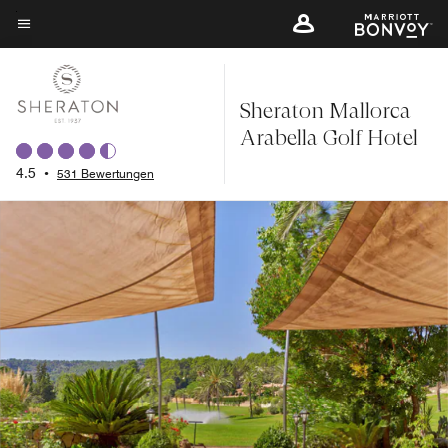
Skip
to
Menütext
main
content
Sheraton Mallorca
Arabella Golf Hotel
4.5
•
531 Bewertungen