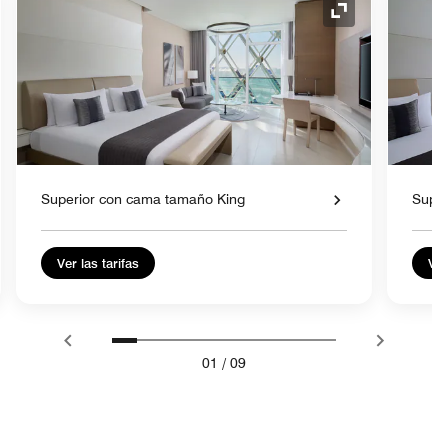
o de expansión
Icono de expan
Superior con cama tamaño King
Super
Ver las tarifas
Ver
01
/
09