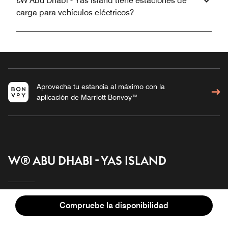
¿W Abu Dhabi - Yas Island tiene estaciones de
carga para vehículos eléctricos?
Aprovecha tu estancia al máximo con la
aplicación de Marriott Bonvoy™
W® ABU DHABI - YAS ISLAND
Información general
Reuniones y eventos
Compruebe la disponibilidad
Hospédese
Galería