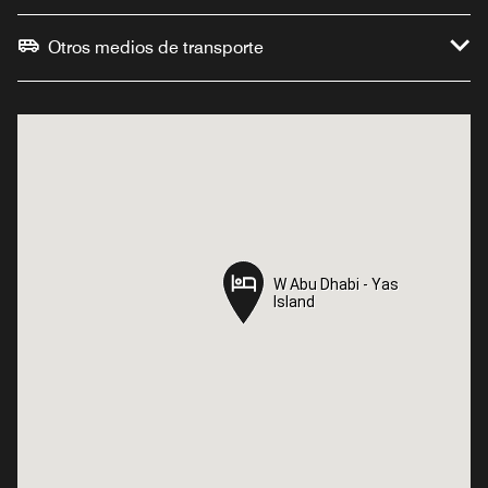
Otros medios de transporte
W Abu Dhabi - Yas
W Abu Dhabi - Yas
Island
Island