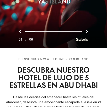
Anterior
Siguien
0
1
2
3
4
5
Galería
01
/
06
BIENVENIDO A W ABU DHABI - YAS ISLAND
DESCUBRA NUESTRO
HOTEL DE LUJO DE 5
ESTRELLAS EN ABU DHABI
Desde las delicias del amanecer hasta los rituales del
atardecer, descubra una emocionante escapada a la isla en W
Abu Dhabi - Yas Island, el único hotel en la cima de una pista