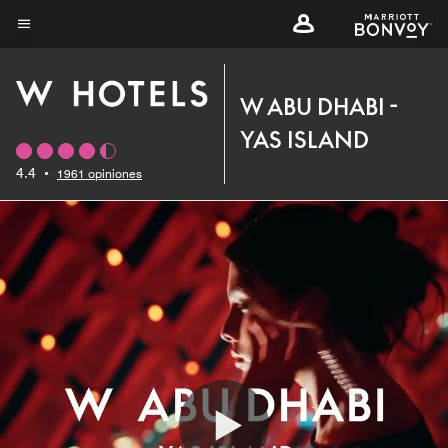
Skip
to
Texto del menú
main
content
W ABU DHABI -
YAS ISLAND
4.4
•
1961 opiniones