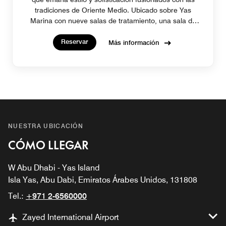
tradiciones de Oriente Medio. Ubicado sobre Yas
Marina con nueve salas de tratamiento, una sala de
masajes para parejas y un hammam, este spa de lujo
Reservar
de dos pisos ofrece una experiencia sensorial ilimitada.
Más información
NUESTRA UBICACIÓN
CÓMO LLEGAR
W Abu Dhabi - Yas Island
Isla Yas, Abu Dabi, Emiratos Árabes Unidos, 131808
Tel.:
+971 2-6560000
Zayed International Airport