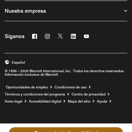
Nuestra empresa
Facebook
Instagram
Twitter
Linkedin
Youtube
Síganos
Abre una ventana nueva
Abre una ventana nueva
Abre una ventana nueva
Abre una ventana nueva
Abre una ventana nu
Español
© 1996 – 2026 Marriott International, Inc. Todos los derechos reservados.
Información exclusiva de Marriott
Abre una ventana nueva
Oportunidades de empleo
Condiciones de uso
Términos y condiciones del programa
Centro de privacidad
Aviso legal
Accesibilidad digital
Mapa del sitio
Ayuda