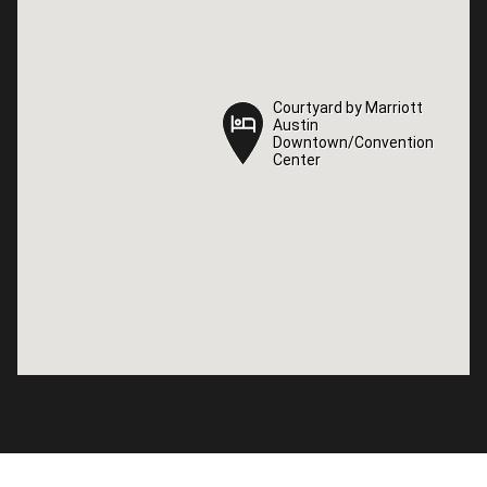
Courtyard by Marriott
Courtyard by Marriott
Austin
Austin
Downtown/Convention
Downtown/Convention
Center
Center