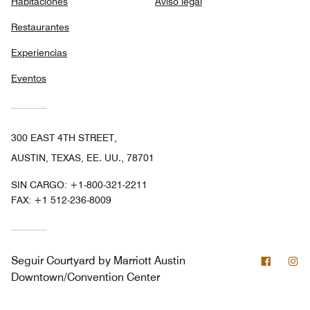
Habitaciones
Aviso legal
Restaurantes
Experiencias
Eventos
300 EAST 4TH STREET,
AUSTIN, TEXAS, EE. UU., 78701
SIN CARGO:
+1-800-321-2211
FAX:
+1 512-236-8009
Facebo
In
Seguir
Courtyard by Marriott Austin
Downtown/Convention Center