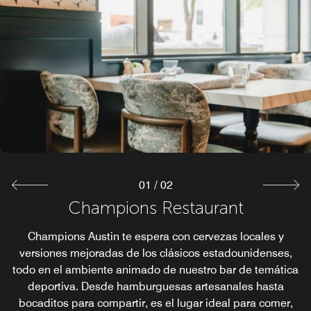
01
/
02
Champions Restaurant
Starbucks®
Dale energía a tus mañanas en el centro de Austin con un
Champions Austin te espera con cervezas locales y
refrescante espresso, un café robusto o un pastel para el
versiones mejoradas de los clásicos estadounidenses,
todo en el ambiente animado de nuestro bar de temática
desayuno en el Starbucks® de nuestro hotel, donde
podrás disfrutar de una conexión WiFi de alta velocidad
deportiva. Desde hamburguesas artesanales hasta
bocaditos para compartir, es el lugar ideal para comer,
gratis mientras saboreas tu bebida o comida.