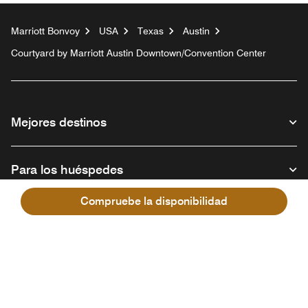
Marriott Bonvoy
USA
Texas
Austin
Courtyard by Marriott Austin Downtown/Convention Center
Mejores destinos
Para los huéspedes
Compruebe la disponibilidad
Nuestra empresa
Facebook
Instagram
Twitter
Linkedin
Youtube
Síganos
Abre una ventana nueva
Abre una ventana nueva
Abre una ventana nueva
Abre una ventana nueva
Abre una ventana nu