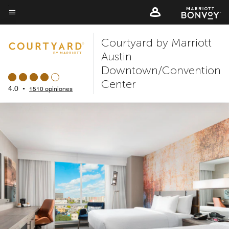
Skip
to
Texto del menú
main
Courtyard by Marriott
content
Austin
Downtown/Convention
Center
4.0
•
1510 opiniones