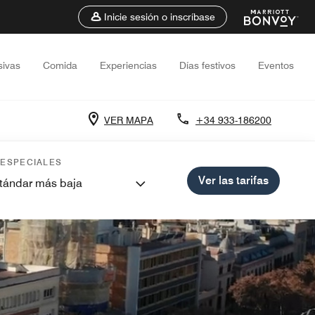
Inicie sesión o inscríbase
sivas
Comida
Experiencias
Días festivos
Eventos
VER MAPA
+34 933-186200
 ESPECIALES
Ver las tarifas
stándar más baja