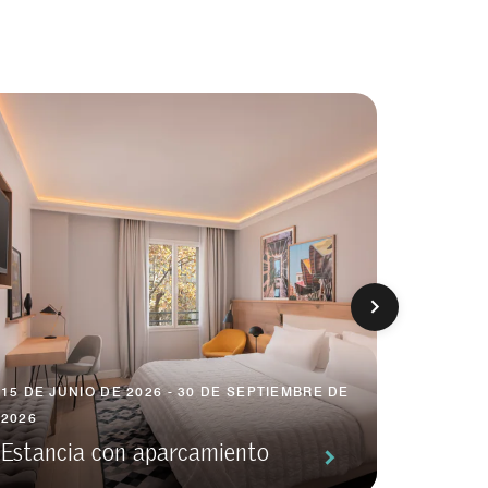
17 DE N
NOVIEMB
Disfru
15 DE JUNIO DE 2026 - 30 DE SEPTIEMBRE DE
2026
descue
Estancia con aparcamiento
habita