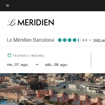
Skip
to
Texto del menú
main
content
Le Méridien Barcelona
4.3
•
1442 op
FECHAS
(
1
NOCHE)
vie., 07. ago.
sáb., 08. ago.