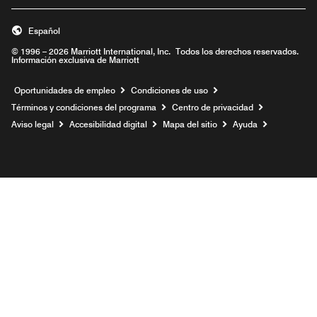
Español
© 1996 – 2026 Marriott International, Inc. Todos los derechos reservados.
Información exclusiva de Marriott
Abre una ventana nueva
Oportunidades de empleo
Condiciones de uso
Términos y condiciones del programa
Centro de privacidad
Aviso legal
Accesibilidad digital
Mapa del sitio
Ayuda