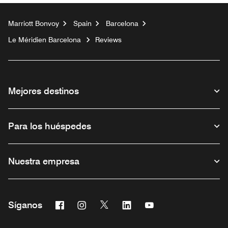
Marriott Bonvoy
Spain
Barcelona
Le Méridien Barcelona
Reviews
Mejores destinos
Para los huéspedes
Nuestra empresa
Facebook
Instagram
Twitter
Linkedin
Youtube
Síganos
Abre una ventana nueva
Abre una ventana nueva
Abre una ventana nueva
Abre una ventana nueva
Abre una ventana nu