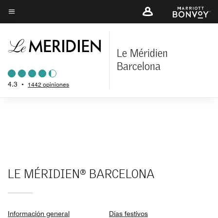
Skip
to
Texto del menú
main
content
Le Méridien
Barcelona
4.3
•
1442 opiniones
LE MÉRIDIEN® BARCELONA
Información general
Días festivos