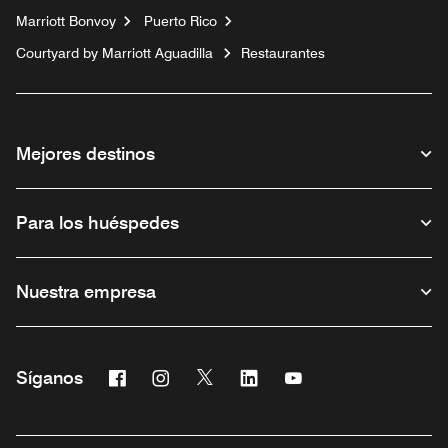
Marriott Bonvoy
Puerto Rico
Courtyard by Marriott Aguadilla
Restaurantes
Mejores destinos
Para los huéspedes
Nuestra empresa
Facebook
Instagram
Twitter
Linkedin
Youtube
Síganos
Abre una ventana nueva
Abre una ventana nueva
Abre una ventana nueva
Abre una ventana nueva
Abre una ventana nu