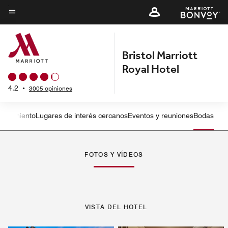
Skip
to
Texto del menú
main
content
Bristol Marriott
Royal Hotel
4.2
•
3005 opiniones
etenimiento
Lugares de interés cercanos
Eventos y reuniones
Bodas
Flecha izquierda
Fle
FOTOS Y VÍDEOS
VISTA DEL HOTEL