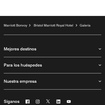
Marriott Bonvoy
Bristol Marriott Royal Hotel
Galería
Mejores destinos
Para los huéspedes
Nuestra empresa
Facebook
Instagram
Twitter
Linkedin
Youtube
Síganos
Abre una ventana nueva
Abre una ventana nueva
Abre una ventana nueva
Abre una ventana nueva
Abre una ventana nu