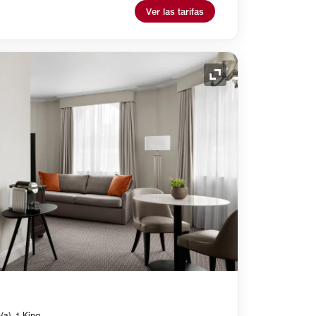
Ver las tarifas
Icono de expansión
(a), 1 King