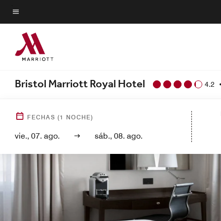
Skip
to
Texto del menú
main
content
Bristol Marriott Royal Hotel
4.2
FECHAS
(
1
NOCHE)
vie., 07. ago.
sáb., 08. ago.