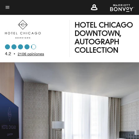
Skip
to
Texto del menú
main
HOTEL CHICAGO
content
DOWNTOWN,
AUTOGRAPH
COLLECTION
4.2
•
2106 opiniones