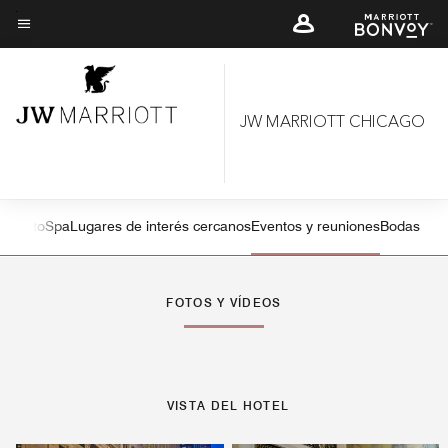
Skip
to
Texto del menú
main
content
JW MARRIOTT CHICAGO
imiento
Spa
Lugares de interés cercanos
Eventos y reuniones
Bodas
Flecha izquierda
Fle
FOTOS Y VÍDEOS
VISTA DEL HOTEL