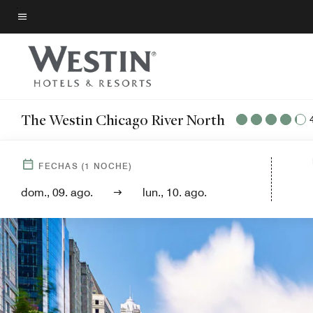
Skip
to
Texto del menú
main
content
The Westin Chicago River North
FECHAS
(
1
NOCHE)
dom., 09. ago.
lun., 10. ago.