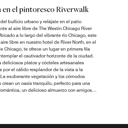
 en el pintoresco Riverwalk
el bullicio urbano y relájate en el patio
ante al aire libre de The Westin Chicago River
bicado a lo largo del vibrante río Chicago, este
 aire libre en nuestro hotel de River North, en el
e Chicago,​ te ofrece un lugar en primera fila
ntemplar el cautivador horizonte de la ciudad.
 deliciosos platos y cócteles artesanales
por el cálido resplandor de la vista a la
 La exuberante vegetación y los cómodos
s crean un oasis tranquilo, perfecto para una
romántica, un delicioso almuerzo con amigos o
ente para sumergirse en la belleza de la
del Viento.