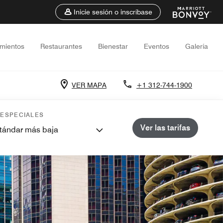
Inicie sesión o inscríbase
amientos
Restaurantes
Bienestar
Eventos
Galería
VER MAPA
+1 312-744-1900
 ESPECIALES
Ver las tarifas
stándar más baja