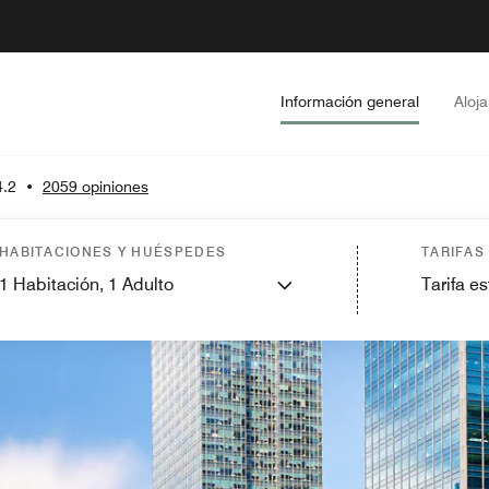
Información general
Aloj
4.2
•
2059 opiniones
HABITACIONES Y HUÉSPEDES
TARIFAS
1
Habitación,
1
Adulto
Tarifa e