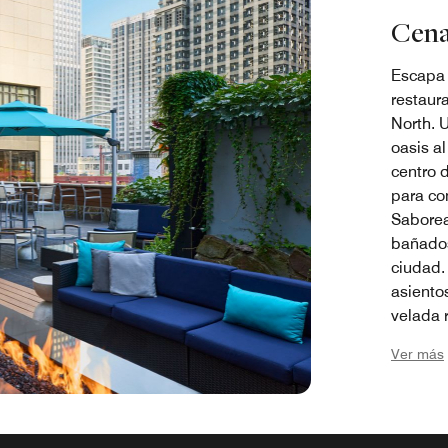
Cena
Escapa d
restaur
North. U
oasis al
centro d
para co
Saborea
bañados 
ciudad.
asiento
velada 
simplem
Ver más
Ciudad 