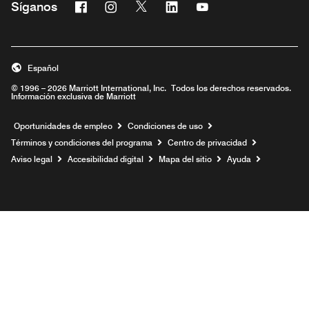
Facebook
Instagram
Twitter
Linkedin
Youtube
Síganos
Abre una ventana nueva
Abre una ventana nueva
Abre una ventana nueva
Abre una ventana nueva
Abre una ventana nu
Español
© 1996 – 2026 Marriott International, Inc. Todos los derechos reservados.
Información exclusiva de Marriott
Abre una ventana nueva
Oportunidades de empleo
Condiciones de uso
Términos y condiciones del programa
Centro de privacidad
Aviso legal
Accesibilidad digital
Mapa del sitio
Ayuda