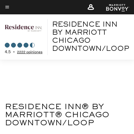
Skip
to
Texto del menú
main
RESIDENCE INN
content
BY MARRIOTT
CHICAGO
DOWNTOWN/LOOP
4.5
•
2222 opiniones
RESIDENCE INN® BY
MARRIOTT® CHICAGO
DOWNTOWN/LOOP