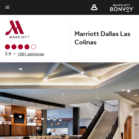
Skip
to
Texto del menú
main
content
Marriott Dallas Las
Colinas
3.9
•
1681 opiniones