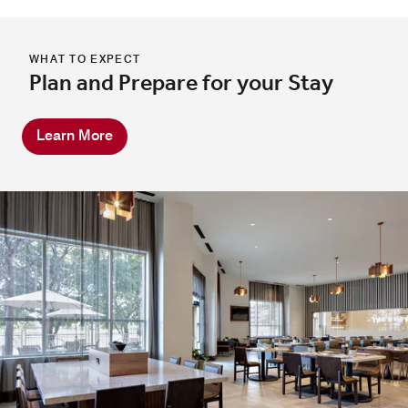
WHAT TO EXPECT
Plan and Prepare for your Stay
Learn More
GreatRoom Lobby Bar
Unwind at our hotel bar in Las Colinas, where dinner and
drinks are served from a full menu in a vibrant, welcoming
setting. Enjoy flavorful dishes until 11 PM and sip
cocktails, wine, or beer at the bar until midnight.