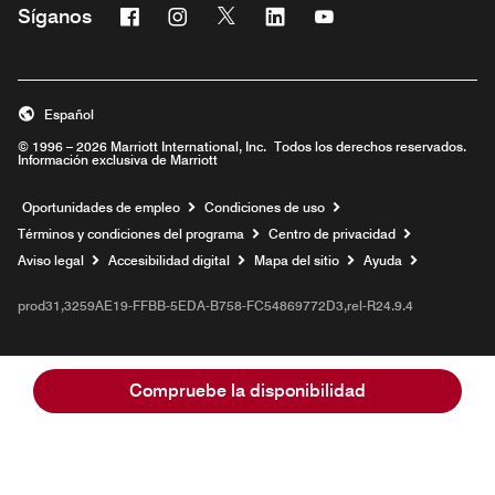
Facebook
Instagram
Twitter
Linkedin
Youtube
Síganos
Abre una ventana nueva
Abre una ventana nueva
Abre una ventana nueva
Abre una ventana nueva
Abre una ventana nu
Español
© 1996 – 2026 Marriott International, Inc. Todos los derechos reservados.
Información exclusiva de Marriott
Abre una ventana nueva
Oportunidades de empleo
Condiciones de uso
Términos y condiciones del programa
Centro de privacidad
Aviso legal
Accesibilidad digital
Mapa del sitio
Ayuda
prod31,3259AE19-FFBB-5EDA-B758-FC54869772D3,rel-R24.9.4
Compruebe la disponibilidad