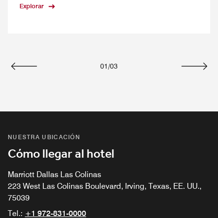
Explorar
01
/
03
Anterior
Siguie
NUESTRA UBICACIÓN
Cómo llegar al hotel
Marriott Dallas Las Colinas
223 West Las Colinas Boulevard, Irving, Texas, EE. UU.,
75039
Tel.:
+1 972-831-0000