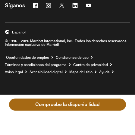
Facebook
Instagram
Twitter
Linkedin
Youtube
Síganos
Abre una ventana nueva
Abre una ventana nueva
Abre una ventana nueva
Abre una ventana nueva
Abre una ventana nu
Español
© 1996 – 2026 Marriott International, Inc. Todos los derechos reservados.
Información exclusiva de Marriott
Abre una ventana nueva
Oportunidades de empleo
Condiciones de uso
Términos y condiciones del programa
Centro de privacidad
Aviso legal
Accesibilidad digital
Mapa del sitio
Ayuda
Compruebe la disponibilidad