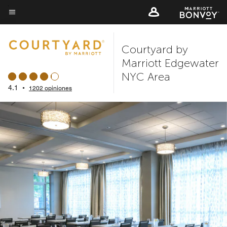
Skip
to
Texto del menú
main
Courtyard by
content
Marriott Edgewater
NYC Area
4.1
•
1202 opiniones