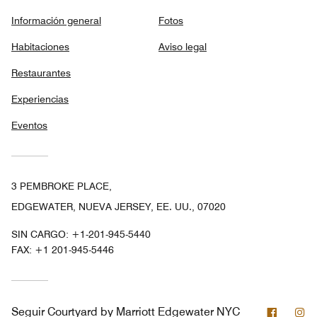
Información general
Fotos
Habitaciones
Aviso legal
Restaurantes
Experiencias
Eventos
3 PEMBROKE PLACE,
EDGEWATER, NUEVA JERSEY, EE. UU., 07020
SIN CARGO:
+1-201-945-5440
FAX:
+1 201-945-5446
Facebo
In
Seguir
Courtyard by Marriott Edgewater NYC