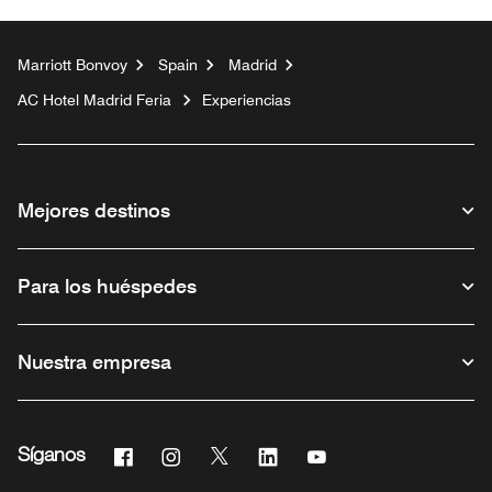
Marriott Bonvoy
Spain
Madrid
AC Hotel Madrid Feria
Experiencias
Mejores destinos
Para los huéspedes
Nuestra empresa
Facebook
Instagram
Twitter
Linkedin
Youtube
Síganos
Abre una ventana nueva
Abre una ventana nueva
Abre una ventana nueva
Abre una ventana nueva
Abre una ventana nue