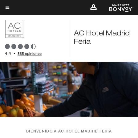
Skip
to
Texto del menú
main
content
AC Hotel Madrid
Feria
4.4
•
865 opiniones
BIENVENIDO A AC HOTEL MADRID FERIA