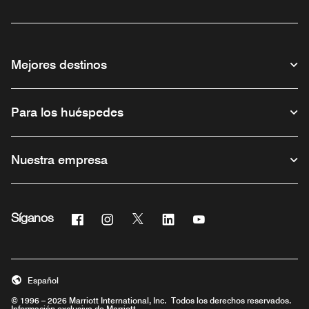
Mejores destinos
Para los huéspedes
Nuestra empresa
Facebook
Instagram
Twitter
Linkedin
Youtube
Síganos
Abre una ventana nueva
Abre una ventana nueva
Abre una ventana nueva
Abre una ventana nueva
Abre una ventana nue
Español
© 1996 – 2026 Marriott International, Inc. Todos los derechos reservados.
Información exclusiva de Marriott