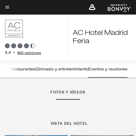
Skip
to
Texto del menú
main
content
AC Hotel Madrid
Feria
4.4
•
865 opiniones
Suites
Restaurantes
Gimnasio y entretenimiento
Eventos y reuniones
Flecha izquierda
Fle
FOTOS Y VÍDEOS
VISTA DEL HOTEL