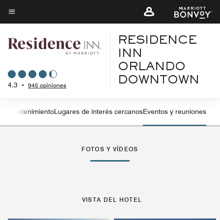
Skip
to
Texto del menú
main
RESIDENCE
content
INN
ORLANDO
DOWNTOWN
4.3
•
945 opiniones
y entretenimiento
Lugares de interés cercanos
Eventos y reuniones
Flecha izquierda
Fle
FOTOS Y VÍDEOS
VISTA DEL HOTEL