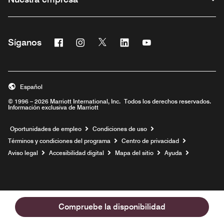
Facebook
Instagram
Twitter
Linkedin
Youtube
Síganos
Abre una ventana nueva
Abre una ventana nueva
Abre una ventana nueva
Abre una ventana nueva
Abre una ventana nu
Español
© 1996 – 2026 Marriott International, Inc. Todos los derechos reservados.
Información exclusiva de Marriott
Abre una ventana nueva
Oportunidades de empleo
Condiciones de uso
Términos y condiciones del programa
Centro de privacidad
Aviso legal
Accesibilidad digital
Mapa del sitio
Ayuda
Compruebe la disponibilidad