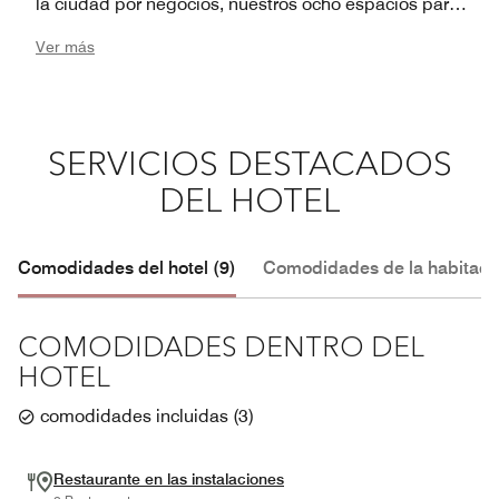
la ciudad por negocios, nuestros ocho espacios para
eventos ofrecen modernas instalaciones y tecnología
Ver más
para conferencias, mientras que nuestros servicios de
planificación garantizan un evento exitoso. No importa
el motivo de tu visita, nuestro servicio cálido e intuitivo
superará tus expectativas en el JW Marriott Hotel
SERVICIOS DESTACADOS
Mexico City Santa Fe.
DEL HOTEL
Comodidades del hotel (9)
Comodidades de la habitació
COMODIDADES DENTRO DEL
HOTEL
comodidades incluidas
(
3
)
Restaurante en las instalaciones