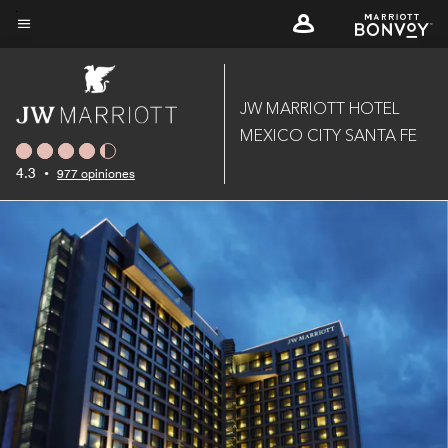
Skip
to
Texto del menú
main
content
JW MARRIOTT HOTEL
MEXICO CITY SANTA FE
4.3
•
977 opiniones