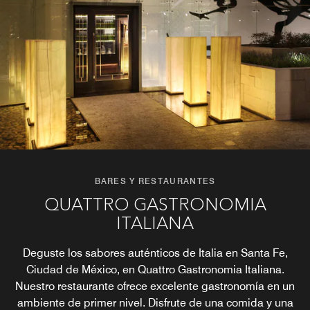
BARES Y RESTAURANTES
BARES Y RESTAURANTES
QUATTRO GASTRONOMIA
CÚA CULINARY ARTISANS
ITALIANA
Satisfaga su paladar con los platos del restaurante Cúa.
Descubra las deliciosas especialidades mexicanas y las
Deguste los sabores auténticos de Italia en Santa Fe,
bebidas locales de la Ciudad de México en un entorno
Ciudad de México, en Quattro Gastronomia Italiana.
elegante e informal y reúnase con su familia en la
Nuestro restaurante ofrece excelente gastronomía en un
pintoresca terraza.
ambiente de primer nivel. Disfrute de una comida y una