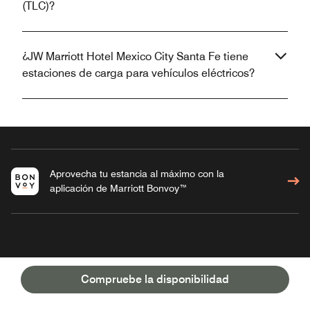
(TLC)?
¿JW Marriott Hotel Mexico City Santa Fe tiene
estaciones de carga para vehículos eléctricos?
Aprovecha tu estancia al máximo con la
aplicación de Marriott Bonvoy™
JW MARRIOTT® HOTEL MEXICO
Compruebe la disponibilidad
CITY SANTA FE