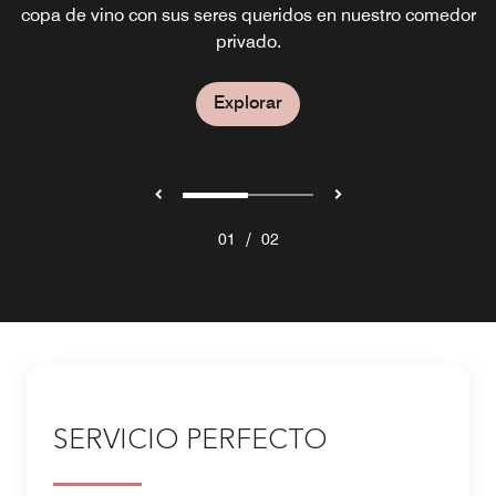
copa de vino con sus seres queridos en nuestro comedor
privado.
Explorar
Explorar
/
01
02
SERVICIO PERFECTO