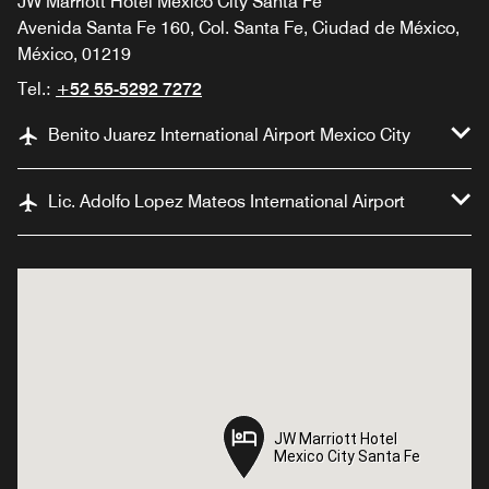
JW Marriott Hotel Mexico City Santa Fe
Avenida Santa Fe 160, Col. Santa Fe, Ciudad de México,
México, 01219
Tel.:
+52 55-5292 7272
Benito Juarez International Airport Mexico City
Lic. Adolfo Lopez Mateos International Airport
JW Marriott Hotel
JW Marriott Hotel
Mexico City Santa Fe
Mexico City Santa Fe