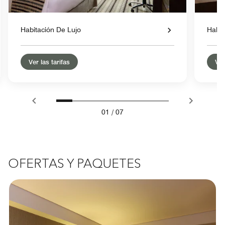
Habitación De Lujo
Habit
Ver las tarifas
Ver
01
/
07
OFERTAS Y PAQUETES