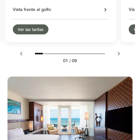
Vista frente al golfo
Vista 
Ver las tarifas
Ver
01
/
09