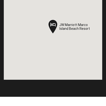
JW Marriott Marco
JW Marriott Marco
Island Beach Resort
Island Beach Resort