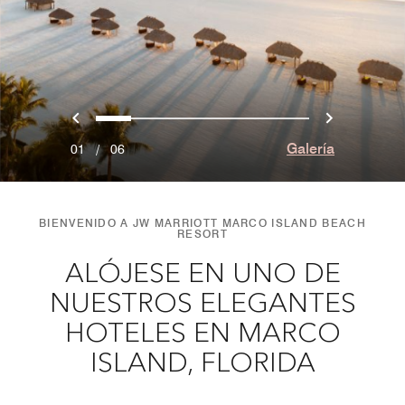
Anterior
Siguien
0
1
2
3
4
5
Galería
01
/
06
BIENVENIDO A JW MARRIOTT MARCO ISLAND BEACH
RESORT
ALÓJESE EN UNO DE
NUESTROS ELEGANTES
HOTELES EN MARCO
ISLAND, FLORIDA