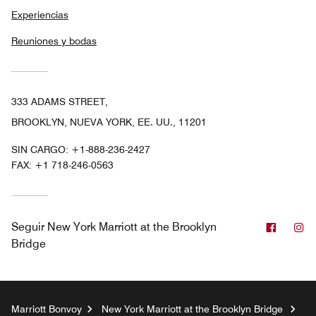
Experiencias
Reuniones y bodas
333 ADAMS STREET,
BROOKLYN, NUEVA YORK, EE. UU., 11201
SIN CARGO:
+1-888-236-2427
FAX:
+1 718-246-0563
Facebo
In
Seguir
New York Marriott at the Brooklyn
Bridge
Marriott Bonvoy
New York Marriott at the Brooklyn Bridge