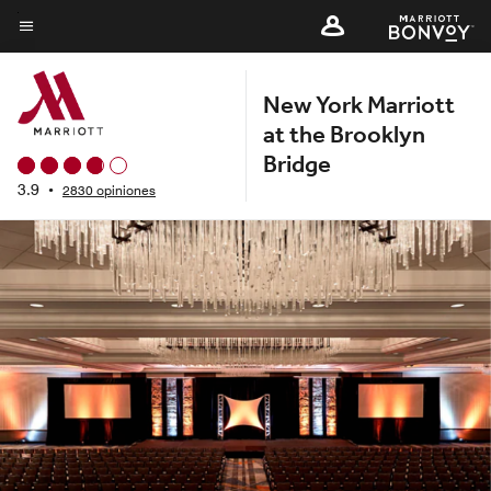
Skip
to
Texto del menú
main
New York Marriott
content
at the Brooklyn
Bridge
3.9
•
2830 opiniones