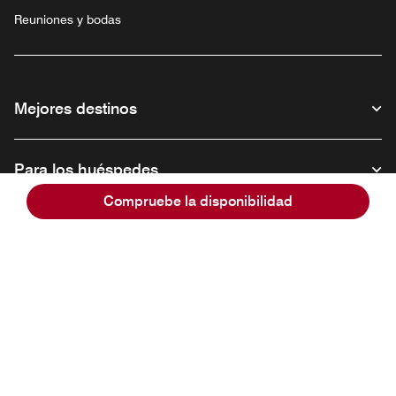
Reuniones y bodas
Mejores destinos
Para los huéspedes
Compruebe la disponibilidad
Nuestra empresa
Facebook
Instagram
Twitter
Linkedin
Youtube
Síganos
Abre una ventana nueva
Abre una ventana nueva
Abre una ventana nueva
Abre una ventana nueva
Abre una ventana nu
Español