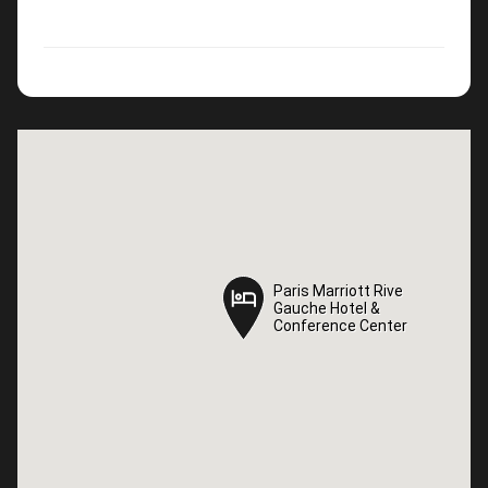
Paris Marriott Rive
Paris Marriott Rive
Gauche Hotel &
Gauche Hotel &
Conference Center
Conference Center