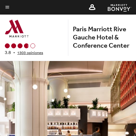
Skip
to
Texto del menú
main
Paris Marriott Rive
content
Gauche Hotel &
Conference Center
3.8
•
1303 opiniones