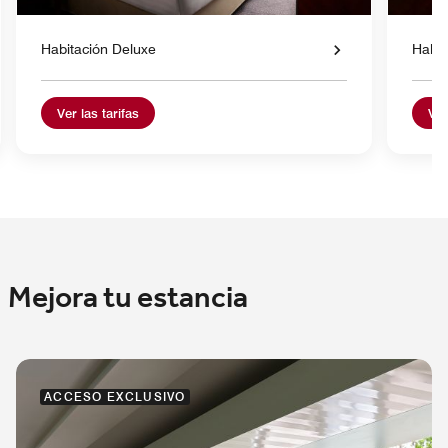
Habitación Deluxe
Habit
Ver las tarifas
Ver
Mejora tu estancia
ACCESO EXCLUSIVO