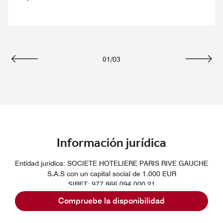
01
/
03
Anterior
Siguie
Información jurídica
Entidad jurídica: SOCIETE HOTELIERE PARIS RIVE GAUCHE
S.A.S con un capital social de 1.000 EUR
SIRET: 977 866 094 000 21
R.C.S. PARIS B 977 866 094 – CÓDIGO APE (NAF) 5510 Z
Compruebe la disponibilidad
Número VAT: FR 37 977 866 094