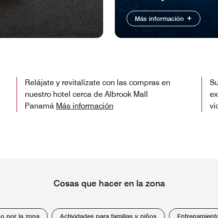
Más información
Relájate y revitalízate con las compras en
Su
nuestro hotel cerca de Albrook Mall
ex
Panamá
Más información
vi
Cosas que hacer en la zona
o por la zona
Actividades para familias y niños
Entrenamient