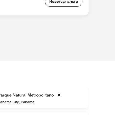
Reservar ahora
arque Natural Metropolitano
Casco An
anama City, Panama
San Felip