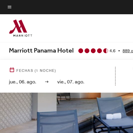
Skip
to
Texto del menú
main
content
Marriott Panama Hotel
4.6
•
889 o
FECHAS
(
1
NOCHE)
jue., 06. ago.
vie., 07. ago.