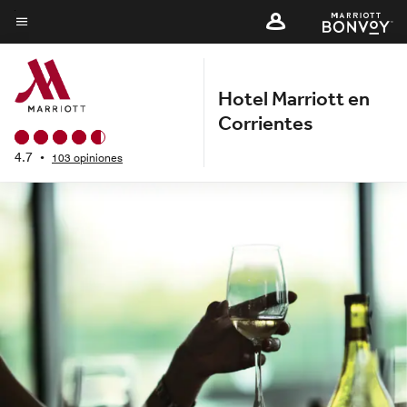
Skip
to
Texto del menú
main
content
Hotel Marriott en
Corrientes
4.7
•
103 opiniones