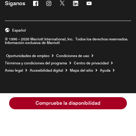
Facebook
Instagram
Twitter
Linkedin
Youtube
Síganos
Abre una ventana nueva
Abre una ventana nueva
Abre una ventana nueva
Abre una ventana nueva
Abre una ventana nu
Español
© 1996 – 2026 Marriott International, Inc. Todos los derechos reservados.
Información exclusiva de Marriott
Abre una ventana nueva
Oportunidades de empleo
Condiciones de uso
Términos y condiciones del programa
Centro de privacidad
Aviso legal
Accesibilidad digital
Mapa del sitio
Ayuda
Compruebe la disponibilidad