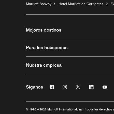
Marriott Bonvoy
Hotel Marriott en Corrientes
Ex
Mejores destinos
Para los huéspedes
Nuestra empresa
Facebook
Instagram
Twitter
Linkedin
You
Síganos
Abre una ventana nueva
Abre una ventana nueva
Abre una ventana 
Abre una ve
Abre
© 1996 – 2026 Marriott International, Inc. Todos los derechos 