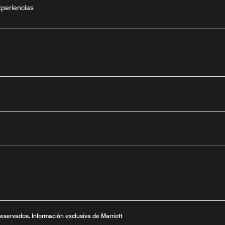
periencias
tube
nueva
ntana nueva
 una ventana nueva
reservados. Información exclusiva de Marriott