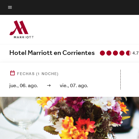
Skip
to
Texto del menú
main
content
Hotel Marriott en Corrientes
4.7
FECHAS
(
1
NOCHE)
jue., 06. ago.
vie., 07. ago.