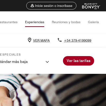
Inicie sesión o inscríbase
estaurantes
Experiencias
Reuniones y bodas
Galería
VER MAPA
+54 379-4199099
 ESPECIALES
Ver las tarifas
stándar más baja