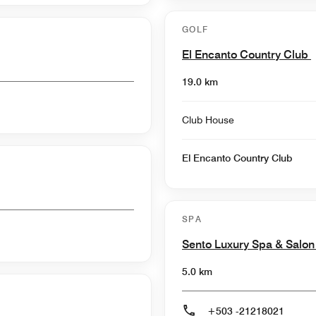
GOLF
El Encanto Country Club
19.0 km
Club House
El Encanto Country Club
SPA
Sento Luxury Spa & Salo
5.0 km
+503 -21218021