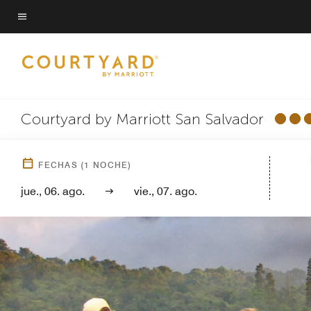
Skip
to
Texto del menú
main
content
Courtyard by Marriott San Salvador
FECHAS
(
1
NOCHE)
jue., 06. ago.
vie., 07. ago.