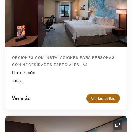
OPCIONES CON INSTALACIONES PARA PERSONAS
CON NECESIDADES ESPECIALES
Habitación
1 King
Ver más
Ver las tarifas
Icono 