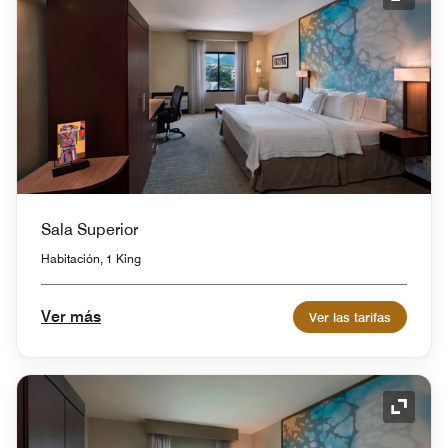
Icono 
Sala Superior
Habitación, 1 King
Ver más
Ver las tarifas
Icono 