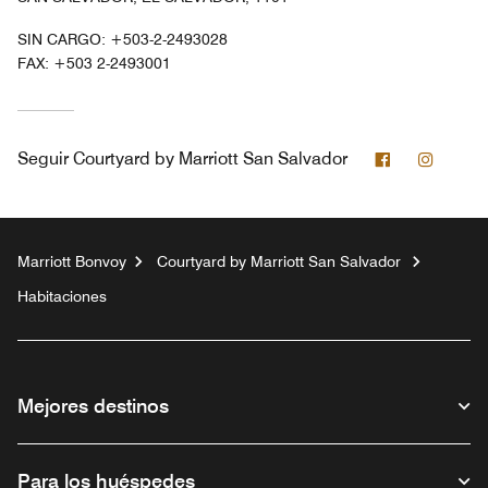
SIN CARGO:
+503-2-2493028
FAX:
+503 2-2493001
Facebook
Instag
Seguir
Courtyard by Marriott San Salvador
Marriott Bonvoy
Courtyard by Marriott San Salvador
Habitaciones
Mejores destinos
Para los huéspedes