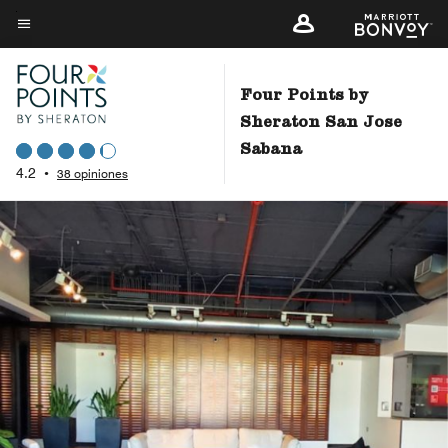
Skip
to
Texto del menú
main
content
Four Points by
Sheraton San Jose
Sabana
4.2
•
38 opiniones