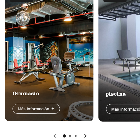
Gimnasio
piscina
Más información
Más informaci
Anterior
Siguiente