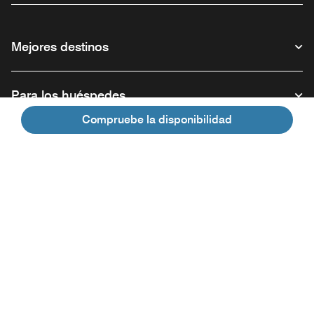
Mejores destinos
Para los huéspedes
Compruebe la disponibilidad
Nuestra empresa
Facebook
Instagram
Twitter
Linkedin
Youtube
Síganos
Abre una ventana nueva
Abre una ventana nueva
Abre una ventana nueva
Abre una ventana nueva
Abre una ventana nu
Español
© 1996 – 2026 Marriott International, Inc. Todos los derechos reservados.
Información exclusiva de Marriott