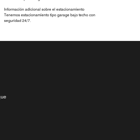
Información adicional sobre el estacionamiento
Tenemos estacionamiento tipo garage bajo techo con
seguridad 24/7.
que