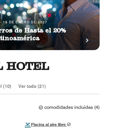
- 19 DE ENERO DE 2027
rros de Hasta el 20%
atinoamérica
L HOTEL
l (10)
Ver todo (21)
comodidades incluidas
(
4
)
Piscina al aire libre