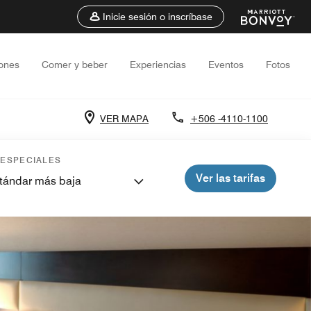
Inicie sesión o inscríbase
iones
Comer y beber
Experiencias
Eventos
Fotos
VER MAPA
+506 -4110-1100
 ESPECIALES
Ver las tarifas
stándar más baja