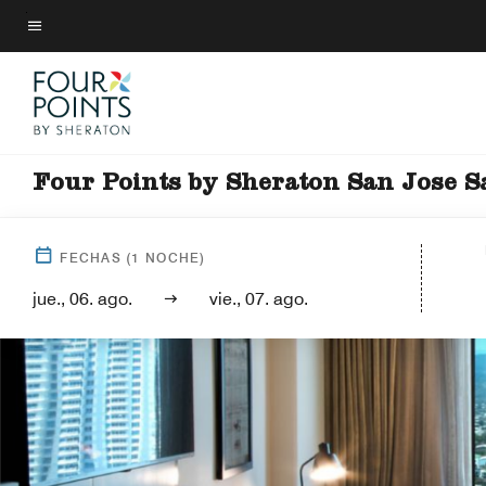
Skip
to
Texto del menú
main
content
Four Points by Sheraton San Jose S
FECHAS
(
1
NOCHE)
jue., 06. ago.
vie., 07. ago.