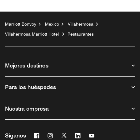
Marriott Bonvoy
Mexico
Villahermosa
Villahermosa Marriott Hotel
Restaurantes
Mejores destinos
Para los huéspedes
Nuestra empresa
Facebook
Instagram
Twitter
Linkedin
Youtube
Síganos
Abre una ventana nueva
Abre una ventana nueva
Abre una ventana nueva
Abre una ventana nueva
Abre una ventana nu