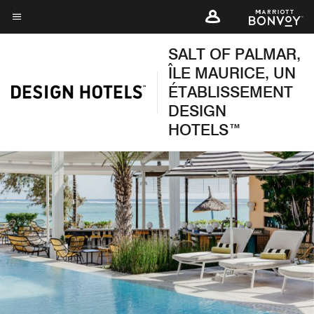
Skip
to
Texte du menu
main
SALT OF PALMAR,
content
ÎLE MAURICE, UN
ÉTABLISSEMENT
DESIGN
HOTELS™