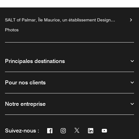
SALT of Palmar, Île Maurice, un établissement Design
Hotels™
Photos
Principales destinations
Pour nos clients
Notre entreprise
Facebook
Instagram
Twitter
Linkedin
Youtube
Suivez-nous :
Ouvre une nouvelle fenêtre
Ouvre une nouvelle fenêtre
Ouvre une nouvelle fenêtre
Ouvre une nouvelle fe
Ouvre une nouve