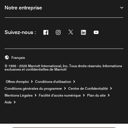
Notre entreprise
Facebook
Instagram
Twitter
Linkedin
Youtube
Suivez-nous :
Ouvre une nouvelle fenêtre
Ouvre une nouvelle fenêtre
Ouvre une nouvelle fenêtre
Ouvre une nouvelle fe
Ouvre une nouve
Français
© 1996 - 2026 Marriott International, Inc. Tous droits réservés. Informations
exclusives et confidentielles de Marriott
Ouvre une nouvelle fenêtre
Offres d'emploi
Conditions d'utilisation
Conditions générales du programme
Centre de Confidentialité
Mentions Légales
Facilité d’accès numérique
Plan du site
Aide