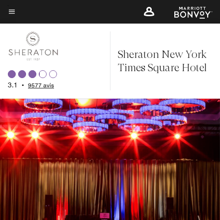
Skip
to
Texte du menu
main
content
Sheraton New York
Times Square Hotel
3.1
•
9577 avis