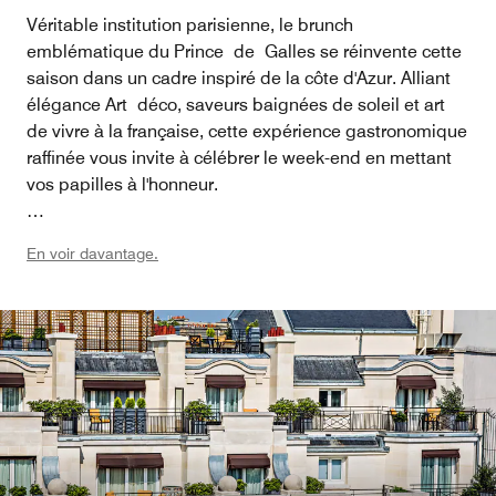
Véritable institution parisienne, le brunch
emblématique du Prince de Galles se réinvente cette
saison dans un cadre inspiré de la côte d'Azur. Alliant
élégance Art déco, saveurs baignées de soleil et art
de vivre à la française, cette expérience gastronomique
raffinée vous invite à célébrer le week-end en mettant
vos papilles à l'honneur.
Asseyez-vous dans nos espaces exceptionnels et
En voir davantage.
laissez-vous emporter par une sélection de créations
gourmandes aux accents méditerranéens, où luxe,
convivialité et dolce vita se conjuguent
harmonieusement.
Le brunch Côte d'Azur est désormais disponible tous
les dimanches au Prince de Galles.
Fermeture estivale du 26 juillet au 30 août 2026.