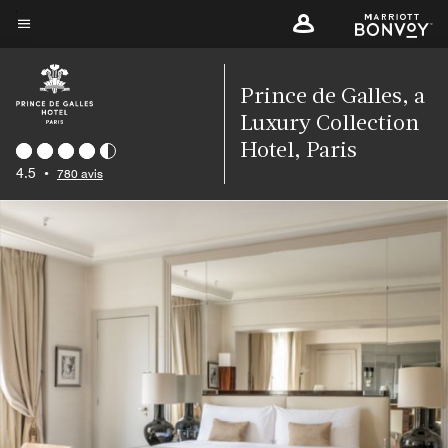
Skip
to
Texte du menu
main
content
Prince de Galles, a
Luxury Collection
Hotel, Paris
4.5
•
780 avis