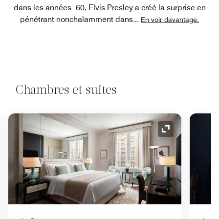
dans les années 60, Elvis Presley a créé la surprise en
pénétrant nonchalamment dans
...
En voir davantage.
Chambres et suites
e de développement
Icône de déve