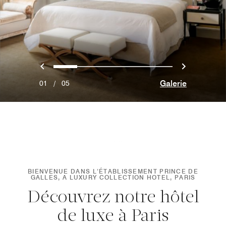
Précédent
Suivant
0
1
2
3
4
Galerie
01
/
05
BIENVENUE DANS L’ÉTABLISSEMENT PRINCE DE
GALLES, A LUXURY COLLECTION HOTEL, PARIS
Découvrez notre hôtel
de luxe à Paris