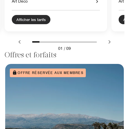
Art Déco
Art d
Afficher les tarifs
Aff
01
/
09
Offres et forfaits
OFFRE RÉSERVÉE AUX MEMBRES