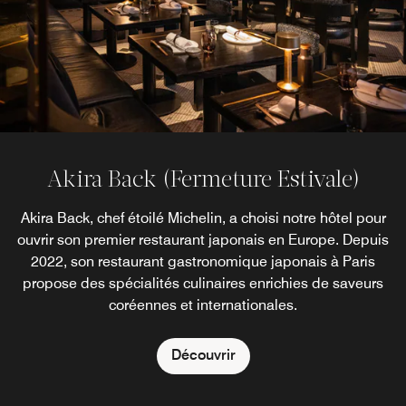
Restaurant & Bar 19.20 by Norbert
Akira Back (Fermeture Estivale)
Le Patio
Tarayre
Akira Back, chef étoilé Michelin, a choisi notre hôtel pour
Cette cour élégante ornée de mosaïques au cœur de
ouvrir son premier restaurant japonais en Europe. Depuis
l'hôtel est une oasis de tranquillité : le refuge idéal pour
Ce restaurant Art Déco à Paris évoque la joie de vivre et
un repas, un cocktail rafraîchissant ou un afternoon tea à
2022, son restaurant gastronomique japonais à Paris
l'élégance de la vie parisienne dans les années 1920.
Paris. Des canapés offrent encore plus un aspect cosy à
propose des spécialités culinaires enrichies de saveurs
Les murs sont ornés de peintures très travaillées
coréennes et internationales.
notre Patio.
évoquant la riche histoire de Paris.
Découvrir
Découvrir
Découvrir