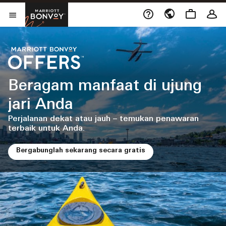
Skip to Content
Membuka jendela bar
Marriott Bonvoy
Buka Menu
Beragam manfaat di ujung
jari Anda
Perjalanan dekat atau jauh – temukan penawaran
terbaik untuk Anda.
Bergabunglah sekarang secara gratis