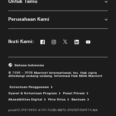
Untuk Tamu
Perusahaan Kami
Ikuti Kami:
Facebook
Instagram
Twitter
Linkedin
Youtube
Membuka jendela baru
Membuka jendela baru
Membuka jendela baru
Membuka jendela b
Membuka jend
Bahasa Indonesia
© 1996 – 2026 Marriott International, Inc. Hak cipta
dilindungi undang-undang. Informasi Hak Milik Marriott
Ketentuan Penggunaan
Syarat & Ketentuan Program
Pusat Privasi
Membuka jen
Aksesibilitas Digital
Peta Situs
Bantuan
prod32,95F1FF69-4100-5C8D-BB7C-E5E2E52D0F10,NA