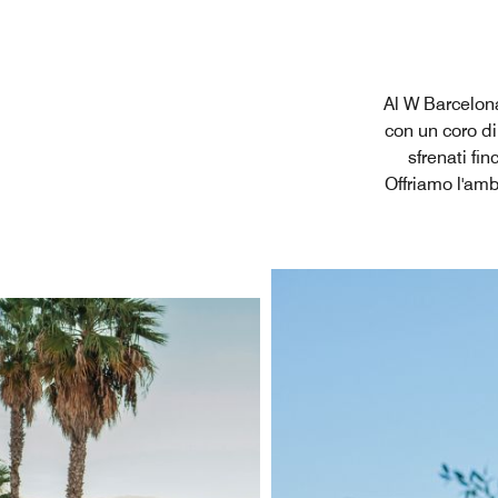
Al W Barcelona,
con un coro d
sfrenati fin
Offriamo l'ambi