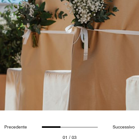
Precedente
Successivo
/
01
03