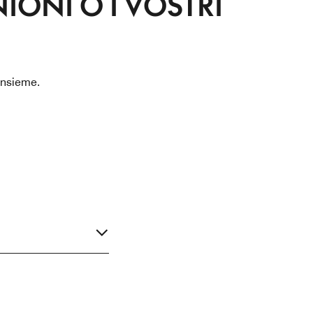
NIONI O I VOSTRI
 insieme.