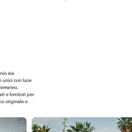
nio sia
i unici con luce
iterraneo.
i e fornitori per
o originale e