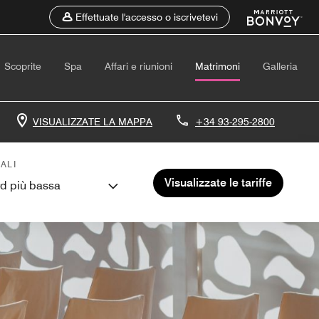
Effettuate l'accesso o iscrivetevi
Scoprite
Spa
Affari e riunioni
Matrimoni
Galleria
VISUALIZZATE LA MAPPA
+34 93-295-2800
ALI
Visualizzate le tariffe
rd più bassa