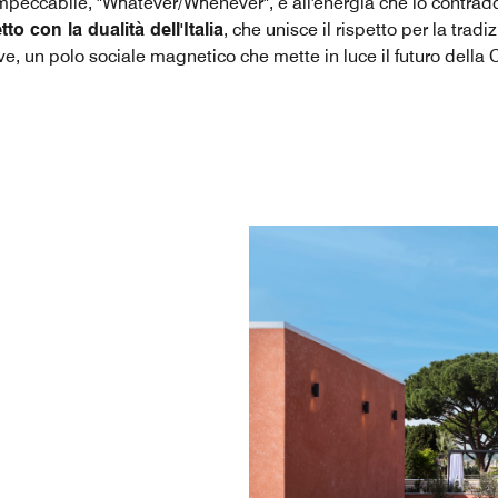
mpeccabile, "Whatever/Whenever", e all'energia che lo contrad
o con la dualità dell'Italia
, che unisce il rispetto per la tradi
ve, un polo sociale magnetico che mette in luce il futuro della C