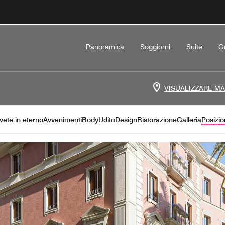
Panoramica
Soggiorni
Suite
G
VISUALIZZARE M
vete in eterno
Avvenimenti
Body
Udito
Design
Ristorazione
Galleria
Posizio