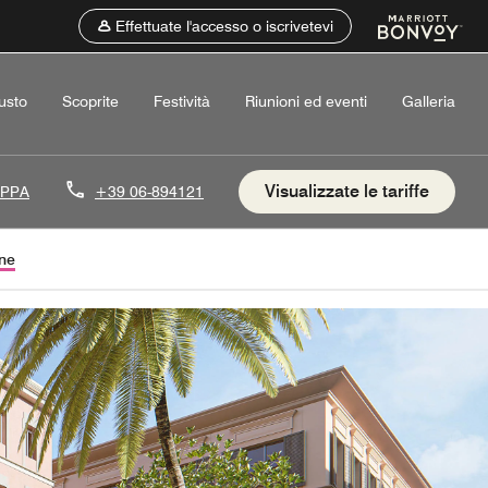
Effettuate l'accesso o iscrivetevi
usto
Scoprite
Festività
Riunioni ed eventi
Galleria
Visualizzate le tariffe
APPA
+39 06-894121
ne