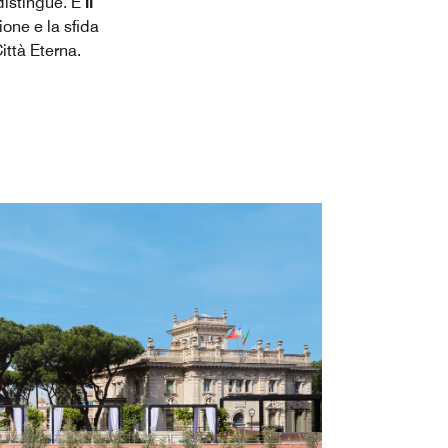
distingue. È
il
zione e la sfida
ittà Eterna.