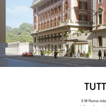
TUTT
Il W Rome ridef