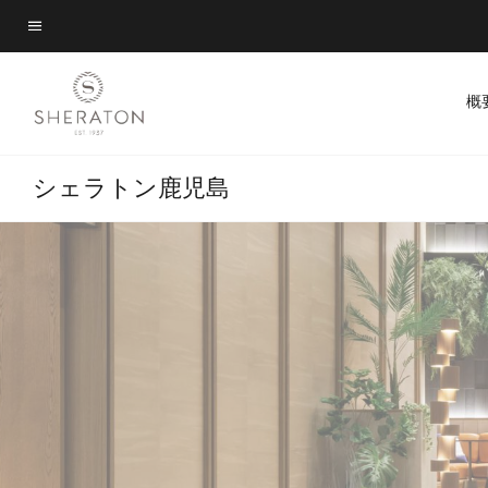
Skip
Skip
to
to
メニューのテキスト
main
main
content
content
概
シェラトン鹿児島