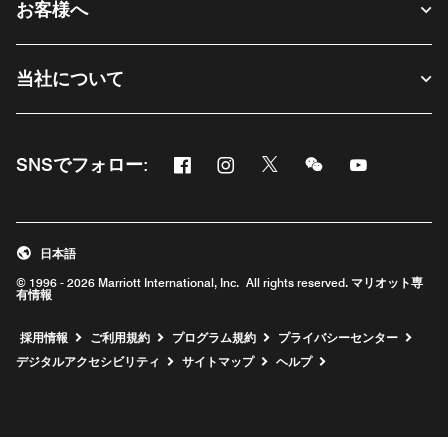
お客様へ
当社について
Facebook
Instagram
Twitter
Messenger
Youtube
SNSでフォロー:
新しいウィンドウで開く
新しいウィンドウで開く
新しいウィンドウで開く
新しいウィンドウ
新しいウィ
日本語
© 1996 - 2026 Marriott International, Inc. All rights reserved. マリオット専
有情報
新しいウィンドウで開く
採用情報
ご利用規約
プログラム規約
プライバシーセンター
デジタルアクセシビリティ
サイトマップ
ヘルプ