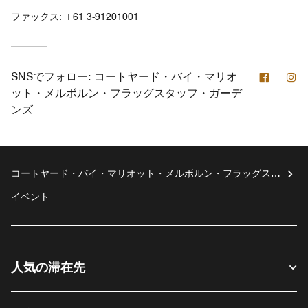
ファックス:
+61 3-91201001
Facebo
In
SNSでフォロー:
コートヤード・バイ・マリオ
ット・メルボルン・フラッグスタッフ・ガーデ
ンズ
コートヤード・バイ・マリオット・メルボルン・フラッグスタ
ッフ・ガーデンズ
イベント
人気の滞在先