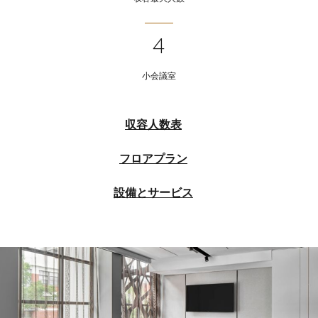
4
小会議室
収容人数表
フロアプラン
設備とサービス