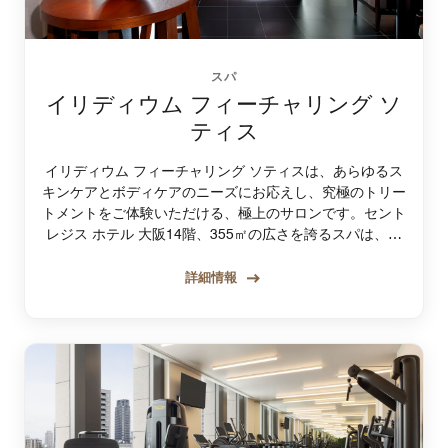
スパ
イリディウム フィーチャリング ソ
ティス
イリディウム フィーチャリング ソティスは、あらゆるス
キンケアとボディケアのニーズにお応えし、究極のトリー
トメントをご体験いただける、極上のサロンです。セント
レジス ホテル 大阪14階、355㎡の広さを誇るスパは、都
会の中とは思えないほど心地よく、上質な癒やしに満ちた
オアシスのような空間。卓越した体験をお届けするため、
詳細情報
パリのソティス インスティテュートで研鑽を積んだセラ
ピストによる、贅沢で比類ないトリートメントをご用意し
ています。