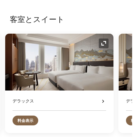
客室とスイート
コンの拡大
アイコンの拡
デラックス
デラ
料金表示
料