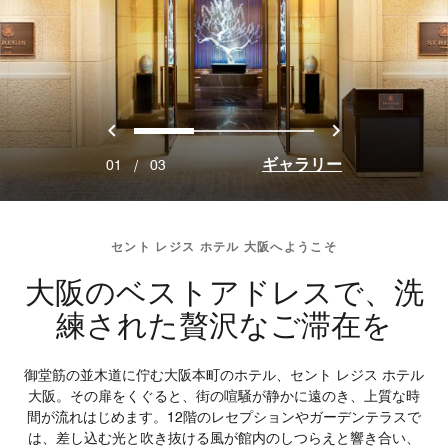
戻る
次へ
0
1
2
ギャラリー
01
/
03
セント レジス ホテル 大阪へようこそ
大阪のベストアドレスで、洗
練された贅沢なご滞在を
御堂筋の並木道に佇む大阪本町のホテル、セント レジス ホテル
大阪。その扉をくぐると、街の喧騒が静かに遠のき、上質な時
間が流れはじめます。12階のレセプションやガーデンテラスで
は、差し込む光と吹き抜ける風が館内のしつらえと響き合い、