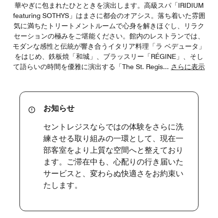
華やぎに包まれたひとときを演出します。高級スパ「IRIDIUM
featuring SOTHYS」はまさに都会のオアシス。落ち着いた雰囲
気に満ちたトリートメントルームで心身を解きほぐし、リラク
セーションの極みをご堪能ください。館内のレストランでは、
モダンな感性と伝統が響き合うイタリア料理「ラ ベデュータ」
をはじめ、鉄板焼「和城」、ブラッスリー「RÉGINE」、そし
て語らいの時間を優雅に演出する「The St. Regis
...
さらに表示
お知らせ
セントレジスならではの体験をさらに洗
練させる取り組みの一環として、現在一
部客室をより上質な空間へと整えており
ます。ご滞在中も、心配りの行き届いた
サービスと、変わらぬ快適さをお約束い
たします。