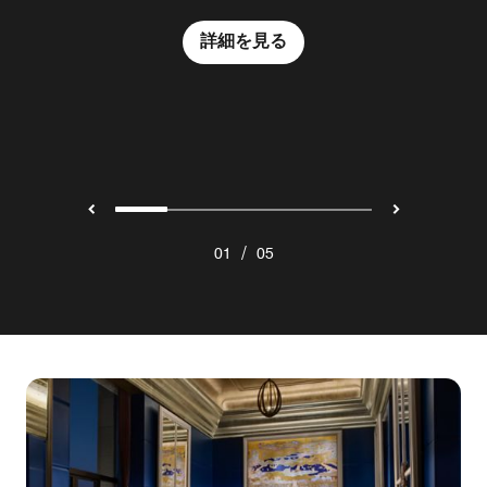
ます。気軽なお集まりから大切な人との特別なお食事まで
リエイティブで美しいアフタヌーンティーなど、まるでア
ご堪能ください。
ートを愉しむようなひと時をお過ごしください。
様々なシーンでご利用いただけるブラッスリー
詳細を見る
詳細を見る
「RÉGINE」で、洗練されたひと時をお愉しみください。
詳細を見る
詳細を見る
詳細を見る
/
01
05