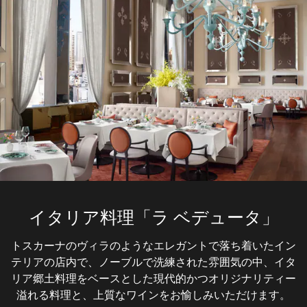
イタリア料理「ラ ベデュータ」
ブラッスリー「RÉGINE」
セントレジスバー
ル・プチシェフ
鉄板焼「和城」
トスカーナのヴィラのようなエレガントで落ち着いたイン
時代を超えて受け継がれる伝統が息づく、エレガントで洗
セント レジス ホテル 大阪で、世界一小さなシェフによる
長年フランス料理界で活躍し、ミシュラン2つ星レストラ
長年フランス料理界で活躍し、ミシュラン2つ星レストラ
テリアの店内で、ノーブルで洗練された雰囲気の中、イタ
練されたセントレジスバーが日常に格別のひと時をご提供
ン「Ryuzu」のオーナーシェフである飯塚 隆太氏を監修
ン「Ryuzu」のオーナーシェフである飯塚 隆太氏の監修
驚きと感動に満ちたシネマ・ダイニングをご体験くださ
リア郷土料理をベースとした現代的かつオリジナリティー
に迎え、伝統的なフランス料理を尊重しつつ、素材の持ち
します。ニューヨークの活気に満ちたストーリーに思いを
い。記念日やご家族との特別な日に、エンターテインメン
する、関西の豊富な旬の食材にシェフ飯塚の技巧を利か
味を活かしたシンプルで洗練された料理をご堪能いただけ
せ、細部まで完璧さにこだわった、繊細で美しい鉄板焼を
馳せるオリジナルカクテル、上質なシャンパン、そしてク
溢れる料理と、上質なワインをお愉しみいただけます。
トと美食が融合した心躍るひと時を。